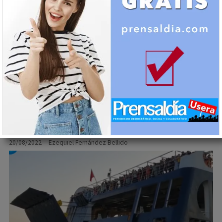
Yolanda Díaz: “Es la norma más importante que he
aprobado porque acaba con la discriminación en un
derecho fundamental”
Actualidad - España
Caixabank admite que no puede
refutar el fraude.
20/08/2022
Ezequiel Fernández Bellido