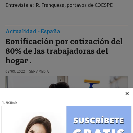
Entrevista a : R. Franquesa, portavoz de COESPE
Actualidad - España
Bonificación por cotización del
80% de las trabajadoras del
hogar .
07/09/2022
SERVIMEDIA