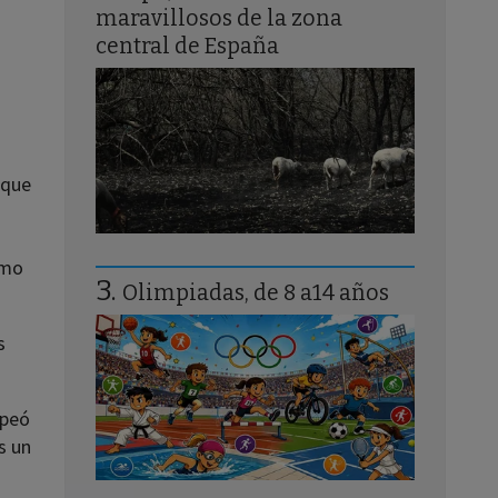
maravillosos de la zona
central de España
 que
omo
Olimpiadas, de 8 a14 años
s
lpeó
s un