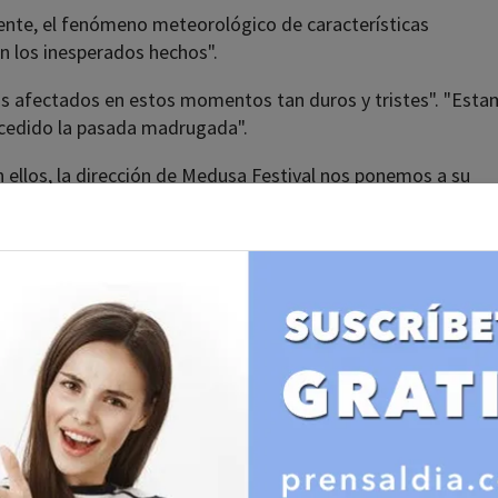
ente, el fenómeno meteorológico de características
n los inesperados hechos".
los afectados en estos momentos tan duros y tristes". "Est
cedido la pasada madrugada".
llos, la dirección de Medusa Festival nos ponemos a su
unicado tras expresar "nuestras profundas y sinceras
 las fatales consecuencias acaecidas anoche".
do de algunas actuaciones tras arrancar esta semana con un
nos de pandemia por el coronavirus.