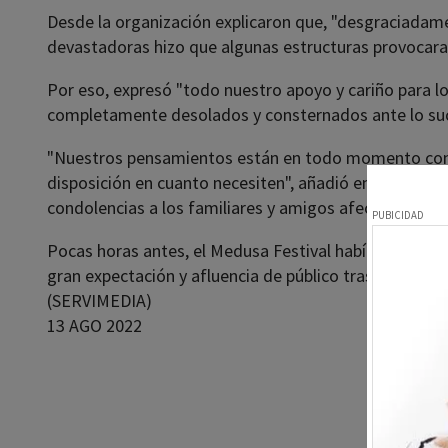
Desde la organización explicaron que, "desgraciadam
devastadoras hizo que algunas estructuras provocara
Por eso, expresó "todo nuestro apoyo y cariño para 
completamente desolados y consternados ante lo su
"Nuestros pensamientos están en todo momento con e
disposición en cuanto necesiten", añadió en otro com
condolencias a los familiares y amigos afectados por
Pocas horas antes, el Medusa Festival había disfruta
gran expectación y afluencia de público tras dos vera
(SERVIMEDIA)
13 AGO 2022