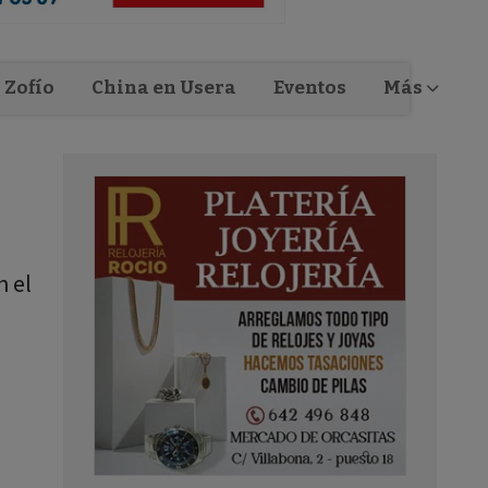
Zofío
China en Usera
Eventos
Más
n el