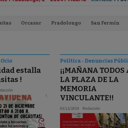
sitas
Orcasur
Pradolongo
San Fermín
 Ocio
Política - Denuncias Públ
idad estalla
¡¡MAÑANA TODOS 
sitas !
LA PLAZA DE LA
MEMORIA
dacción
VINCULANTE!!
03/12/2024
Redacción