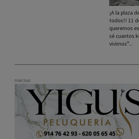
¡A la plaza d
todos!! 11 d
queremos est
sé cuantos 
vivimos”...