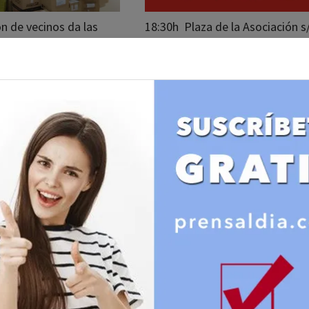
ón de vecinos da las
18:30h Plaza de la Asociación s
dos los que hemos
Orcasitas - Usera
lencia!
Arte
Cultura - Libros
ado de
Buceando en la
ía.Orcasitas.
Historia de
Orcasitas.
dacción
16/05/2024
José Muñoz