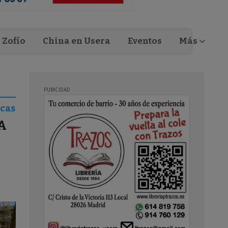
Zofío
China en Usera
Eventos
Más
icas
A