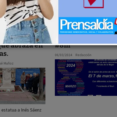
uedes perder!!
- Educación
Cultura - Cine
nto a la
CENCOR celebra el
que abraza en
#8m
as.
06/03/2024
Redacción
sé Muñoz
 estatua a Inés Sáenz