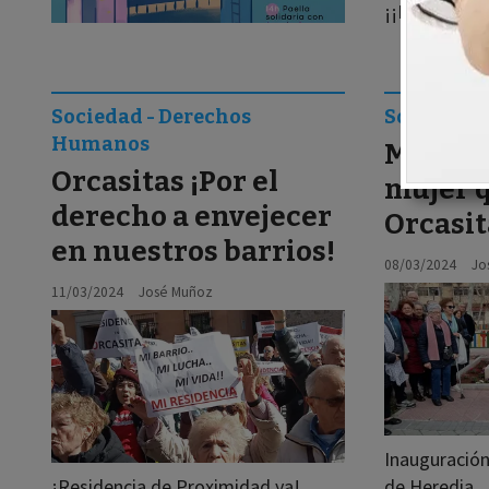
¡¡No te lo p
Sociedad - Derechos
Sociedad 
Humanos
Monume
Orcasitas ¡Por el
mujer 
derecho a envejecer
Orcasit
en nuestros barrios!
08/03/2024
Jo
11/03/2024
José Muñoz
Inauguración
¡Residencia de Proximidad ya!
de Heredia