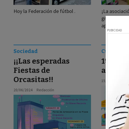
Hoy la Federación de fútbol .
¡La asociaci
gracias a to
apoyado a Va
Sociedad
Cultura - 
¡¡Las esperadas
1º Merc
Fiestas de
artesan
Orcasitas!!
15/06/2024
Re
20/06/2024
Redacción