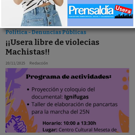
Política - Denuncias Públicas
¡¡Usera libre de violecias
Machistas!!
20/11/2025
Redacción