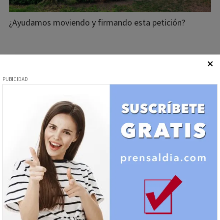
¿Ayudamos moviendo y firmando esta petición?
Política - Denuncias Públicas
¿Qué está pasando en el CEIP
Ciudad de Jaén?
13/12/2025
Redacción