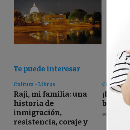
Te puede interesar
Cultura - Libros
Cultura - 
Raji, mi familia: una
¡La Niñ
historia de
bajo un
inmigración,
28/06/2025
Re
resistencia, coraje y