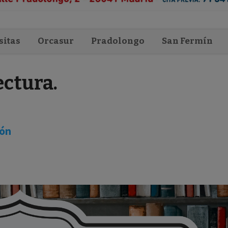
sitas
Orcasur
Pradolongo
San Fermín
ectura.
ión