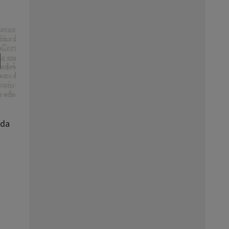
o
ada