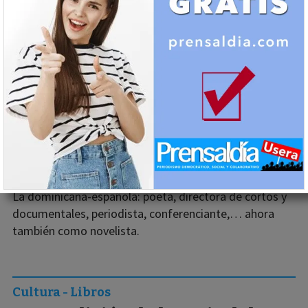
19/04/2025
José Manuel Rosario
La dominicana-española: poeta, directora de cortos y
documentales, periodista, conferenciante,… ahora
también como novelista.
Cultura - Libros