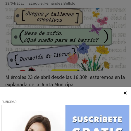
23/04/2025
Ezequiel Fernández Bellido
Miércoles 23 de abril desde las 16.30h. estaremos en la
explanada de la Junta Municipal.
Cultura - Libros
"El pecado que me envuelve", la
novela de María Piña