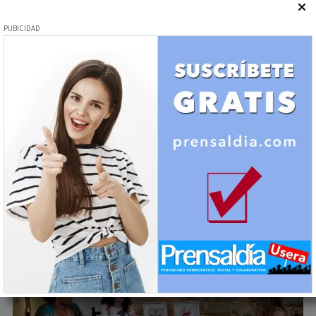
La embajadora y el Ministro y Jefe de Misión Adjunto
(DCM) en la Embajada recibieron la obra.
Cultura
María Piña impulsa “Mujer, Arte
y Alma”, un espacio donde la
creación femenina cobra voz y
vida
03/11/2025
José Manuel Rosario