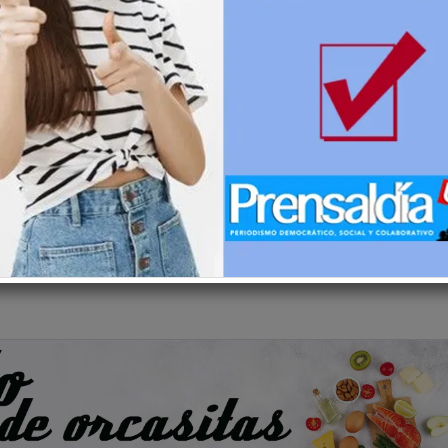
uales del paciente, y la clave del éxito radica en la
lta calidad. Gracias a la innovación, es posible acceder a
ino que también contribuyen a una mejor salud bucal. Más all
anza y bienestar.
ica
salud bucal