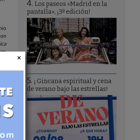
Los paseos «Madrid en la
pantalla», ¡3ª edición!
nio
con
ica
an
¡ Gincana espiritual y cena
de verano bajo las estrellas!
eza