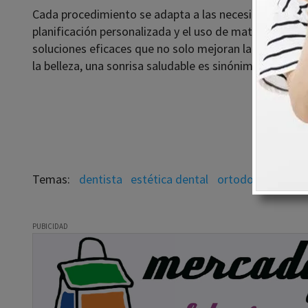
Cada procedimiento se adapta a las necesidades individ
planificación personalizada y el uso de materiales de a
soluciones eficaces que no solo mejoran la imagen, s
la belleza, una sonrisa saludable es sinónimo de confi
dentista
estética dental
ortodoncia estét