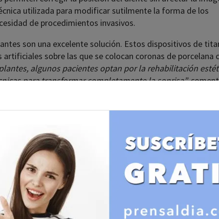
cnica utilizada para modificar sutilmente la forma de los
cesidad de procedimientos invasivos.
lantes son una excelente solución. Estos dispositivos de tita
 artificiales sobre las que se colocan coronas de porcelana 
lantes, algunos pacientes optan por la rehabilitación estét
cnicas para transformar completamente la sonrisa”,
coment
esinas compuestas para reparar fracturas o cerrar espacios
ce resultados inmediatos. Por otro lado, las encías también
por lo que procedimientos como la gingivoplastia ayudan a
 una apariencia más equilibrada.
procedimientos de estética facial que complementan y
ones como el ácido hialurónico para el relleno de labios, el
rmiten equilibrar las facciones del rostro, resaltando la bell
.