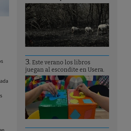
os
Este verano los libros
juegan al escondite en Usera.
cada
as
gen