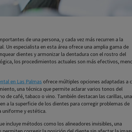
importantes de una persona, y cada vez más recurren a la
cal. Un especialista en esta área ofrece una amplia gama de
nquear dientes y armonizar la dentadura con el rostro del
lógica, los procedimientos actuales son más efectivos, men
ental en Las Palmas
ofrece múltiples opciones adaptadas a 
iento, una técnica que permite aclarar varios tonos del
 de café, tabaco o vino. También destacan las carillas, un
n a la superficie de los dientes para corregir problemas de
 uniforme y estética.
ue incluye métodos como los alineadores invisibles, una
s permiten corregir la posición del diente sin afectar la ima