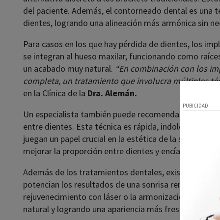
del paciente. Además, el contorneado dental es una té
dientes, logrando una alineación más armónica sin ne
Para casos en los que hay pérdida de dientes, los imp
se integran al hueso maxilar, funcionando como raíces
un acabado muy natural.
“En combinación con los imp
completa, un tratamiento que involucra múltiples té
en la Clínica de la
Dra. Alemán.
Un especialista también puede recomendar el uso de r
entre dientes. Esta técnica es rápida, indolora y ofre
juegan un papel crucial en la estética de la sonrisa, 
mejorar la proporción entre dientes y encía, logrando
Además de los tratamientos dentales, existen otros 
potencian los resultados de una sonrisa renovada. Opci
rejuvenecimiento con láser o la armonización facial pe
natural y logrando una apariencia más fresca y juvenil