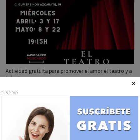
Actividad gratuita para promover el amor el teatro y a
la lectura
Sociedad - Ciencia
¡Dos Maestros del Sol en
Moscardó!
29/03/2024
José Muñoz