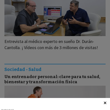
Entrevista al médico experto en sueño Dr. Durán-
Cantolla. ¡ Vídeos con más de 3 millones de visitas!
Sociedad - Salud
Un entrenador personal: clave para tu salud,
bienestar y transformación física