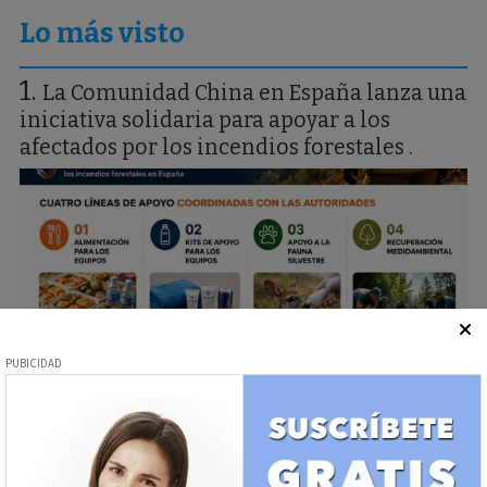
Lo más visto
La Comunidad China en España lanza una
iniciativa solidaria para apoyar a los
afectados por los incendios forestales .
Se nos ha quemado el campo, uno de los
mas maravillosos de la zona central de