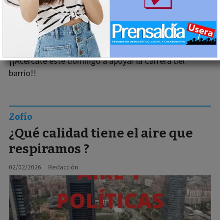
¡¡Acércate este domingo a apoyar la Carrera del
barrio!!
Zofío
¿Qué calidad tiene el aire que
respiramos ?
02/02/2026
Redacción