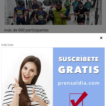
más de 600 participantes
Zofío
XIII Carrera Popular Barrio
Zofío
08/05/2026
Redacción