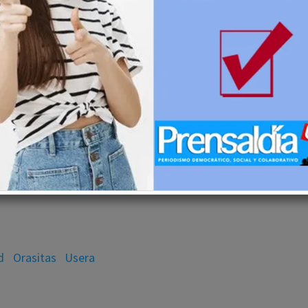
d
Orasitas
Usera