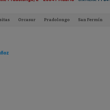
sitas
Orcasur
Pradolongo
San Fermín
uñoz