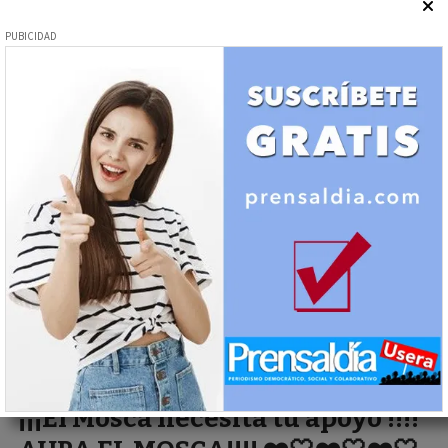
29/05/2024
Redacción
TODOS A APOYAR A LA UDU!!!! U.D. USERA -
TRABENCO ZARZAQUEMADA
Deporte - Fútbol
¡¡¡El Mosca necesita tu apoyo !!!!