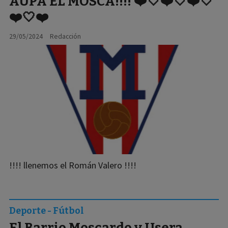
AUPA EL MOSCA!!!! ❤️🤍❤️🤍❤️🤍
❤️🤍❤️
29/05/2024
Redacción
!!!! llenemos el Román Valero !!!!
Deporte - Fútbol
El Barrio Moscardo y Usera