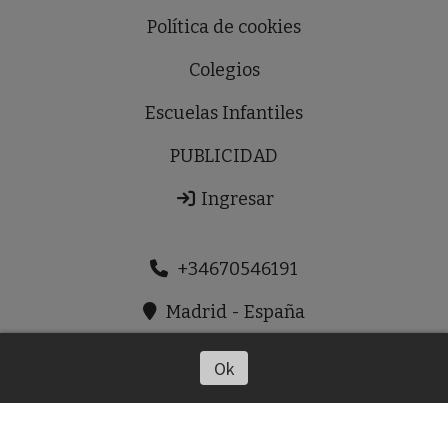
Política de cookies
Colegios
Escuelas Infantiles
PUBLICIDAD
Ingresar
+34670546191
Madrid - España
prensaldiausera@gmail.com
Ok