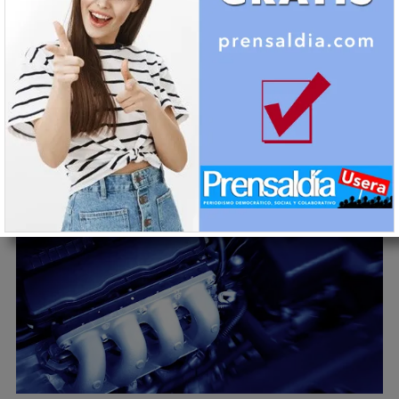
Economía - Empresas
Todo lo que debes considerar al
adquirir recambios en
desguaces
15/01/2025
Ezequiel Fernández Bellido