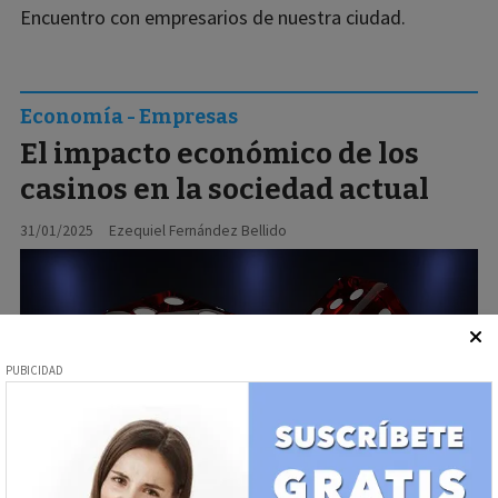
Encuentro con empresarios de nuestra ciudad.
Economía - Empresas
El impacto económico de los
casinos en la sociedad actual
31/01/2025
Ezequiel Fernández Bellido